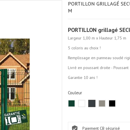
PORTILLON GRILLAGÉ SEC
M
PORTILLON grillagé SE
Largeur 1,00 m x Hauteur 1,75 m
5 coloris au choix !
Remplissage en panneau soudé rig
Livré en poussant droite -
Poussant
Garantie 10 ans !
Couleur
Vert
Blanc
Gris
Gris
Noir
RAL
RAL
RAL
RAL
RAL
6005
9010
7016
7030
9005
Paiement CB sécurisé