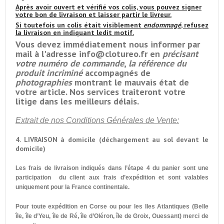
Après avoir ouvert et vérifié vos colis, vous pouvez signer
votre bon de livraison et laisser partir le livreur.
Si toutefois un colis était visiblement
endommagé
, refusez
la livraison en indiquant ledit motif.
Vous devez immédiatement nous informer par
mail à l'adresse info@clotureo.fr en
précisant
votre numéro de commande
,
la référence du
produit incriminé
accompagnés de
photographies
montrant le mauvais état de
votre article.
Nos services traiteront votre
litige dans les meilleurs délais.
Extrait de nos Conditions Générales de Vente:
4. LIVRAISON à domicile (déchargement au sol devant le
domicile)
Les frais de livraison indiqués dans l’étape 4 du panier sont une
participation du client aux frais d’expédition et sont valables
uniquement pour la France continentale.
Pour toute expédition en Corse ou pour les Iles Atlantiques (Belle
île, île d’Yeu, île de Ré, île d’Oléron, île de Groix, Ouessant) merci de