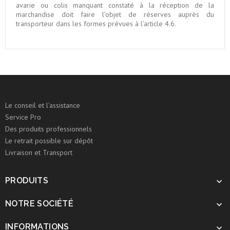
avarie ou colis manquant constaté à la réception de la
marchandise doit faire l’objet de réserves auprès du
transporteur dans les formes prévues à l’article 4.6.
Le conseil et l'assistance
Service Pro
Des produits professionnels
Le retrait possible sur dépôt
Livraison et Transport
PRODUITS

NOTRE SOCIÉTÉ

INFORMATIONS
