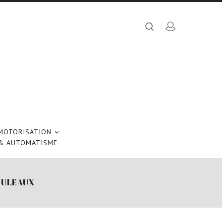
MOTORISATION

& AUTOMATISME
OULEAUX