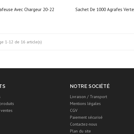
afeuse Avec Chargeur 20-22
Sachet De 1000 Agrafes Vert
ge 1-12 de 16 article(s)
TS
NOTRE SOCIÉTÉ
s
Livraison / Transport
produits
Mentions légales
 ventes
CGV
Paiement sécurisé
Contactez-nous
Plan du site