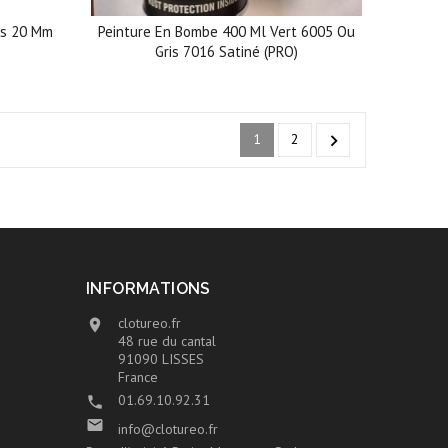
es 20 Mm
Peinture En Bombe 400 Ml Vert 6005 Ou
Gris 7016 Satiné (PRO)
1
2

INFORMATIONS
clotureo.fr

48 rue du cantal
91090 LISSES
France
01.69.10.92.31


info@clotureo.fr