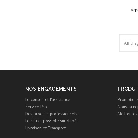
Agr
Afficha
NOS ENGAGEMENTS
PRODUI
Le conseil et l'assistance
Promotion
Service Pro
Nouveaux 
Des produits professionnels
Meilleures
Le retrait possible sur dépôt
Livraison et Transport