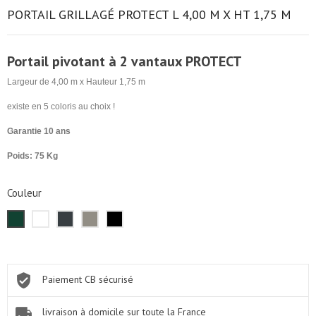
PORTAIL GRILLAGÉ PROTECT L 4,00 M X HT 1,75 M
Portail pivotant à 2 vantaux PROTECT
Largeur de 4,00 m x Hauteur 1,75 m
existe en 5 coloris au choix !
Garantie 10 ans
Poids: 75 Kg
Couleur
Vert
Blanc
Gris
Gris
Noir
RAL
RAL
RAL
RAL
RAL
6005
9010
7016
7030
9005
Paiement CB sécurisé
livraison à domicile sur toute la France