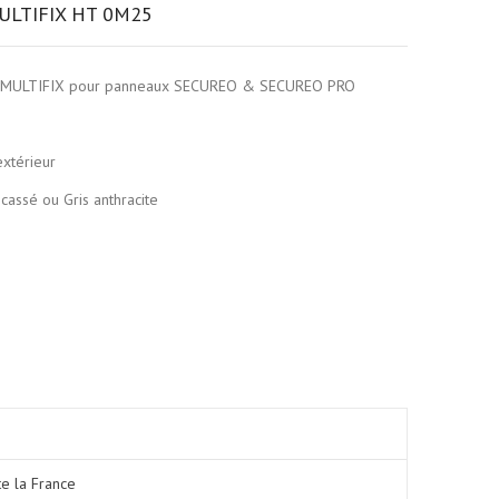
LTIFIX HT 0M25
n MULTIFIX pour panneaux SECUREO & SECUREO PRO
extérieur
c cassé ou Gris anthracite
te la France