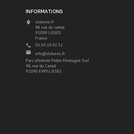
INFORMATIONS
clotureo.fr

48 rue du cantal
91090 LISSES
France
01.69.10.92.31


info@clotureo.fr
Parc d'Activité Petite Montagne Sud
48, rue du Cantal
91090 EVRY-LISSES