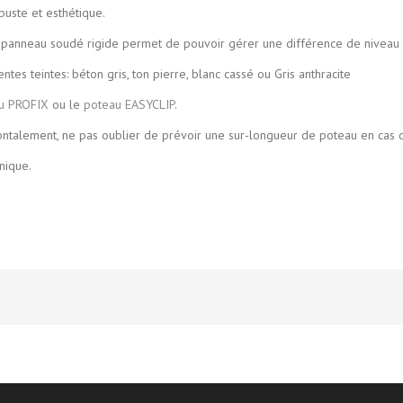
buste et esthétique.
 panneau soudé rigide permet de pouvoir gérer une différence de niveau entr
es teintes: béton gris, ton pierre, blanc cassé ou Gris anthracite
u PROFIX
ou le
poteau EASYCLIP
.
zontalement, ne pas oublier de prévoir une sur-longueur de poteau en cas 
nique.