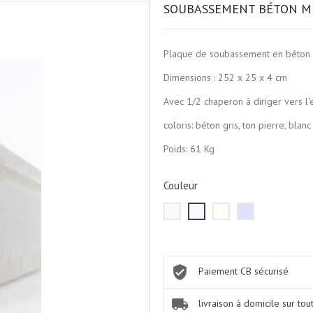
SOUBASSEMENT BÉTON MU
Plaque de soubassement en béto
Dimensions : 252 x 25 x 4 cm
Avec 1/2 chaperon à diriger vers l'
coloris: béton gris, ton pierre, blan
Poids: 61 Kg
Couleur
béton
ton
blanc
gris
gris
pierre
cassé
anthracite
Paiement CB sécurisé
livraison à domicile sur tou