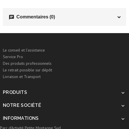
chat
Commentaires (0)
Le conseil et l'assistance
Service Pro
Des produits professionnels
Le retrait possible sur dépôt
Livraison et Transport
PRODUITS

NOTRE SOCIÉTÉ

INFORMATIONS

Parc d'Activité Petite Montagne Sud